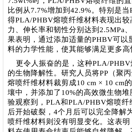
7.5wt%
时，
PLA/PHBV
熔喷纤维的直
比例从
7.7%
增加到
42.9%
。特别是当
得
PLA/PHBV
熔喷纤维材料表现出较
力、伸长率和韧性分别达到
2.5MPa
果表明，通过添加适量的
PHBV
可以
料的力学性能，使其能够满足更多高
更令人振奋的是，这种
PLA/PHBV
的生物降解性。研究人员将
PP
（聚丙
熔喷纤维材料裁剪成
10 cm
×
10 cm
壤中，并添加了
10%
的高效微生物堆
验观察到，
PLA
和
PLA/PHBV
熔喷纤
后开始破裂，
4
个月后可以完全降解
喷纤维材料则没有明显变化。这表明
料在使用寿命结束后能够自然降解，