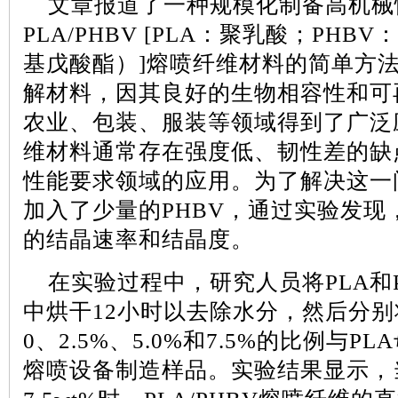
文章报道了一种规模化制备高机械
PLA/PHBV [PLA
：聚乳酸；
PHBV
：
基戊酸酯）
]
熔喷纤维材料的简单方
解材料，因其良好的生物相容性和可
农业、包装、服装等领域得到了广泛
维材料通常存在强度低、韧性差的缺
性能要求领域的应用。为了解决这一
加入了少量的
PHBV
，通过实验发现
的结晶速率和结晶度。
在实验过程中，研究人员将
PLA
和
中烘干
12
小时以去除水分，然后分别
0
、
2.5%
、
5.0%
和
7.5%
的比例与
PLA
熔喷设备制造样品。实验结果显示，