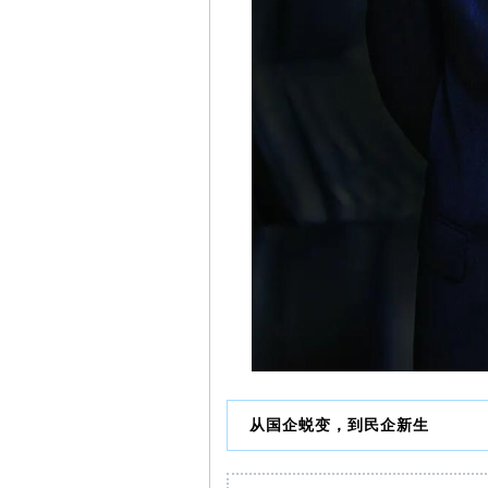
从国企蜕变，到民
企新生