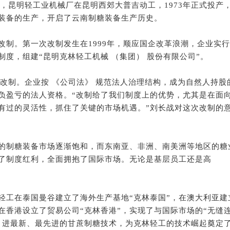
准，昆明轻工业机械厂在昆明西郊大普吉动工，1973年正式投产
装备的生产，开启了云南制糖装备生产历史。
改制。第一次改制发生在1999年，顺应国企改革浪潮，企业实行
度，组建“昆明克林轻工机械 （集团） 股份有限公司”。
次改制。企业按 《公司法》 规范法人治理结构，成为自然人持股
负盈亏的法人资格。“改制给了我们制度上的优势，尤其是在面
有过的灵活性，抓住了关键的市场机遇。”刘长战对这次改制的
的制糖装备市场逐渐饱和，而东南亚、非洲、南美洲等地区的糖
了制度红利，全面拥抱了国际市场。无论是基层员工还是高
轻工在泰国曼谷建立了海外生产基地“克林泰国”，在澳大利亚建
在香港设立了贸易公司“克林香港”，实现了与国际市场的“无缝
引进最新、最先进的甘蔗制糖技术，为克林轻工的技术崛起奠定