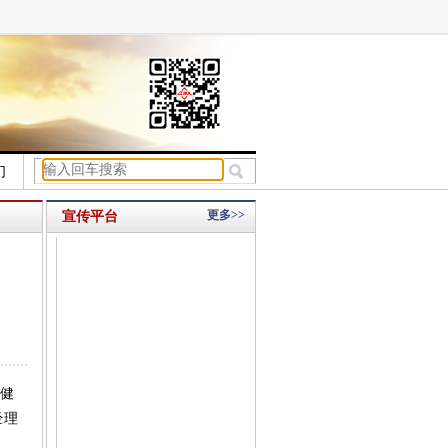
们
更多>>
宣传平台
健
经理