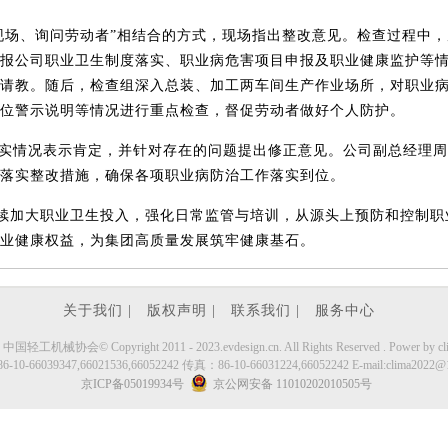
现场、询问劳动者”相结合的方式，现场指出整改意见。检查过程中，
报公司职业卫生制度落实、职业病危害项目申报及职业健康监护等
请教。随后，检查组深入总装、加工两车间生产作业场所，对职业
位警示说明等情况进行重点检查，督促劳动者做好个人防护。
实情况表示肯定，并针对存在的问题提出修正意见。公司副总经理周
落实整改措施，确保各项职业病防治工作落实到位。
续加大职业卫生投入，强化日常监管与培训，从源头上预防和控制职
业健康权益，为集团高质量发展筑牢健康基石。
关于我们 |
版权声明 |
联系我们 |
服务中心
工机械协会© Copyright 2011 - 2023.evdesign.cn. All Rights Reserved . Power by cli
10-66039347,66021536,66052242 传真：86-10-66031224,66052242 E-mail:clima2022@
京ICP备05019934号
京公网安备 11010202010505号