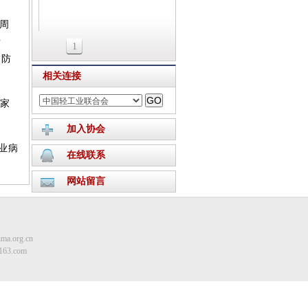
周
情
1
病防
相关连接
家
加入协会
业病
在线联系
网站留言
ma.org.cn
163.com