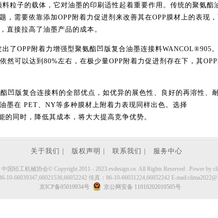
颜料粒子的载体，它对油墨的印刷适性起着重要作用。传统的聚氨酯
题，需要依靠添加
OPP
附着力促进剂来改善其在
OPP
膜材上的表现，
，直接拉高了油墨产品的成本。
发出了
OPP
附着力增强型聚氨酯凹版复合油墨连接料
WANCOL®905
依然可以达到
80%
左右，在极少量
OPP
附着力促进剂存在下，其
OPP
氨酯凹版复合连接料的全部优点，如优异的展色性、良好的再溶性、
油墨在
PET
、
NY
等多种膜材上附着力表现同样出色。选择
能的同时，降低其成本，将大大提高竞争优势。
关于我们 |
版权声明 |
联系我们 |
服务中心
工机械协会© Copyright 2011 - 2023.evdesign.cn. All Rights Reserved . Power by cli
10-66039347,66021536,66052242 传真：86-10-66031224,66052242 E-mail:clima2022@
京ICP备05019934号
京公网安备 11010202010505号