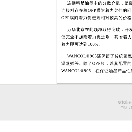
连接料是油墨中的分散介质，是
连接料存在着
OPP
膜附着力欠佳的问
OPP
膜附着力促进剂相对较高的价格
万华北京在此领域取得突破，开
使完全不加附着力促进剂，其附着力
着力即可达到
100%
。
WANCOL®905
还保留了传统聚
温蒸煮等。除了
OPP
膜，以其配置的
WANCOL®905
，在保证油墨产品性
版权所有 中国轻
电话：86-